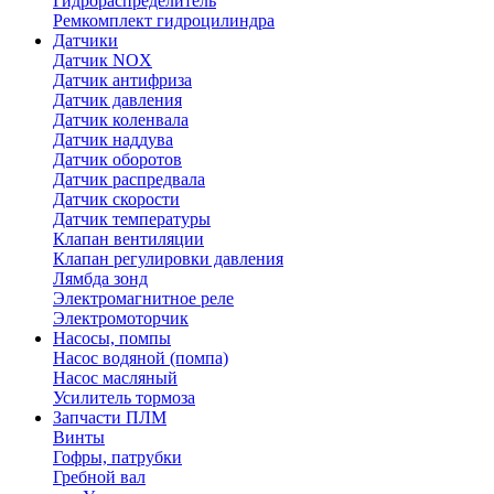
Гидрораспределитель
Ремкомплект гидроцилиндра
Датчики
Датчик NOX
Датчик антифриза
Датчик давления
Датчик коленвала
Датчик наддува
Датчик оборотов
Датчик распредвала
Датчик скорости
Датчик температуры
Клапан вентиляции
Клапан регулировки давления
Лямбда зонд
Электромагнитное реле
Электромоторчик
Насосы, помпы
Насос водяной (помпа)
Насос масляный
Усилитель тормоза
Запчасти ПЛМ
Винты
Гофры, патрубки
Гребной вал