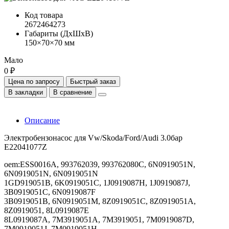
Код товара
2672464273
Габариты (ДхШхВ)
150×70×70 мм
Мало
0 ₽
Цена по запросу
Быстрый заказ
В закладки
В сравнение
Описание
Электробензонасос для Vw/Skoda/Ford/Audi 3.0бар
E22041077Z
oem:ESS0016A, 993762039, 993762080C, 6N0919051N,
6N0919051N, 6N0919051N
1GD919051B, 6K0919051C, 1J0919087H, 1J0919087J,
3B0919051C, 6N0919087F
3B0919051B, 6N0919051M, 8Z0919051C, 8Z0919051A,
8Z0919051, 8L0919087E
8L0919087A, 7M3919051A, 7M3919051, 7M0919087D,
7M0919051J, 7M0919051H