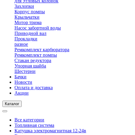
для Угловых колонок
Захлопки
Корпус помпы
Крыльчатки
Мотор трима
Насос забортной воды
Приводной вал
Прокладки
разное
Ремкомплект карбюратора
Ремкомплект помпы
Стакан редуктора
Упорная шайба
Шестерни
Бачки
Новости
Оплата и доставка
Акции
Каталог
Все категории
Топливная система
Катушка электромагнитная 12-24в