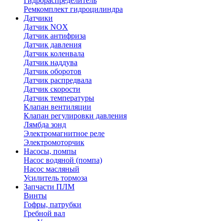
Гидрораспределитель
Ремкомплект гидроцилиндра
Датчики
Датчик NOX
Датчик антифриза
Датчик давления
Датчик коленвала
Датчик наддува
Датчик оборотов
Датчик распредвала
Датчик скорости
Датчик температуры
Клапан вентиляции
Клапан регулировки давления
Лямбда зонд
Электромагнитное реле
Электромоторчик
Насосы, помпы
Насос водяной (помпа)
Насос масляный
Усилитель тормоза
Запчасти ПЛМ
Винты
Гофры, патрубки
Гребной вал