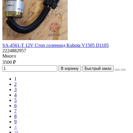
SA-4561-T 12V Стоп соленоид Kubota V1505 D1105
2224882957
Много
3500 ₽
В корзину
Быстрый заказ
1
2
3
4
5
6
7
8
9
>
>|