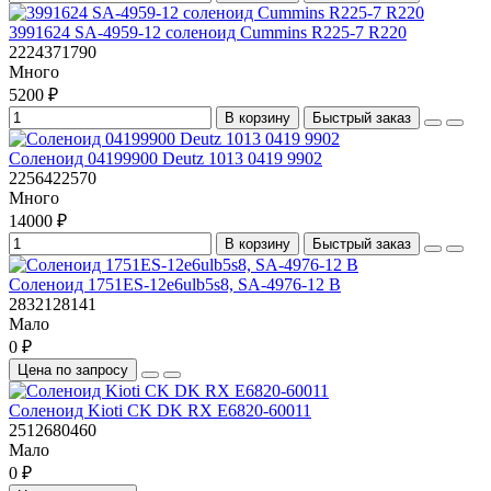
3991624 SA-4959-12 соленоид Cummins R225-7 R220
2224371790
Много
5200 ₽
В корзину
Быстрый заказ
Cоленоид 04199900 Deutz 1013 0419 9902
2256422570
Много
14000 ₽
В корзину
Быстрый заказ
Cоленоид 1751ES-12e6ulb5s8, SA-4976-12 В
2832128141
Мало
0 ₽
Цена по запросу
Cоленоид Kioti CK DK RX E6820-60011
2512680460
Мало
0 ₽