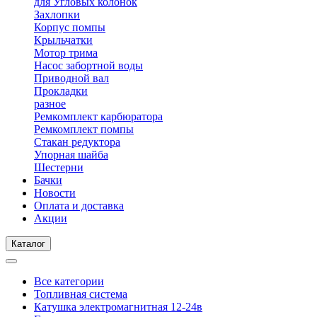
для Угловых колонок
Захлопки
Корпус помпы
Крыльчатки
Мотор трима
Насос забортной воды
Приводной вал
Прокладки
разное
Ремкомплект карбюратора
Ремкомплект помпы
Стакан редуктора
Упорная шайба
Шестерни
Бачки
Новости
Оплата и доставка
Акции
Каталог
Все категории
Топливная система
Катушка электромагнитная 12-24в