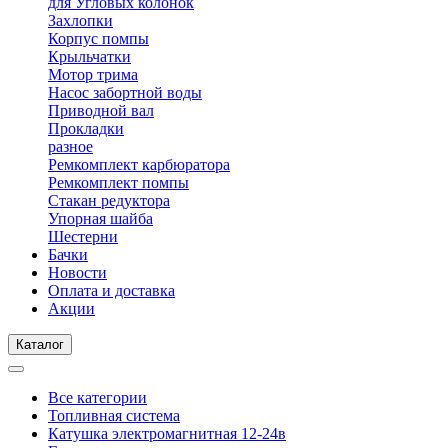
для Угловых колонок
Захлопки
Корпус помпы
Крыльчатки
Мотор трима
Насос забортной воды
Приводной вал
Прокладки
разное
Ремкомплект карбюратора
Ремкомплект помпы
Стакан редуктора
Упорная шайба
Шестерни
Бачки
Новости
Оплата и доставка
Акции
Каталог
Все категории
Топливная система
Катушка электромагнитная 12-24в