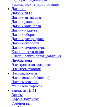
Гидрораспределитель
Ремкомплект гидроцилиндра
Датчики
Датчик NOX
Датчик антифриза
Датчик давления
Датчик коленвала
Датчик наддува
Датчик оборотов
Датчик распредвала
Датчик скорости
Датчик температуры
Клапан вентиляции
Клапан регулировки давления
Лямбда зонд
Электромагнитное реле
Электромоторчик
Насосы, помпы
Насос водяной (помпа)
Насос масляный
Усилитель тормоза
Запчасти ПЛМ
Винты
Гофры, патрубки
Гребной вал