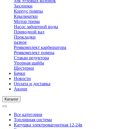
для Угловых колонок
Захлопки
Корпус помпы
Крыльчатки
Мотор трима
Насос забортной воды
Приводной вал
Прокладки
разное
Ремкомплект карбюратора
Ремкомплект помпы
Стакан редуктора
Упорная шайба
Шестерни
Бачки
Новости
Оплата и доставка
Акции
Каталог
Все категории
Топливная система
Катушка электромагнитная 12-24в