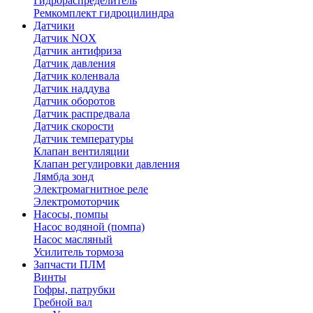
Гидрораспределитель
Ремкомплект гидроцилиндра
Датчики
Датчик NOX
Датчик антифриза
Датчик давления
Датчик коленвала
Датчик наддува
Датчик оборотов
Датчик распредвала
Датчик скорости
Датчик температуры
Клапан вентиляции
Клапан регулировки давления
Лямбда зонд
Электромагнитное реле
Электромоторчик
Насосы, помпы
Насос водяной (помпа)
Насос масляный
Усилитель тормоза
Запчасти ПЛМ
Винты
Гофры, патрубки
Гребной вал