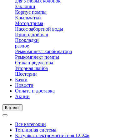
для Угловых колонок
Захлопки
Корпус помпы
Крыльчатки
Мотор трима
Насос забортной воды
Приводной вал
Прокладки
разное
Ремкомплект карбюратора
Ремкомплект помпы
Стакан редуктора
Упорная шайба
Шестерни
Бачки
Новости
Оплата и доставка
Акции
Каталог
Все категории
Топливная система
Катушка электромагнитная 12-24в