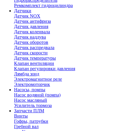
Гидрораспределитель
Ремкомплект гидроцилиндра
Датчики
Датчик NOX
Датчик антифриза
Датчик давления
Датчик коленвала
Датчик наддува
Датчик оборотов
Датчик распредвала
Датчик скорости
Датчик температуры
Клапан вентиляции
Клапан регулировки давления
Лямбда зонд
Электромагнитное реле
Электромоторчик
Насосы, помпы
Насос водяной (помпа)
Насос масляный
Усилитель тормоза
Запчасти ПЛМ
Винты
Гофры, патрубки
Гребной вал