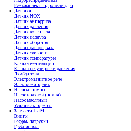
Гидрораспределитель
Ремкомплект гидроцилиндра
Датчики
Датчик NOX
Датчик антифриза
Датчик давления
Датчик коленвала
Датчик наддува
Датчик оборотов
Датчик распредвала
Датчик скорости
Датчик температуры
Клапан вентиляции
Клапан регулировки давления
Лямбда зонд
Электромагнитное реле
Электромоторчик
Насосы, помпы
Насос водяной (помпа)
Насос масляный
Усилитель тормоза
Запчасти ПЛМ
Винты
Гофры, патрубки
Гребной вал