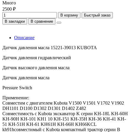
Много
2500 ₽
В корзину
Быстрый заказ
В закладки
В сравнение
Описание
Датчик давления масла 15221-39013 KUBOTA
Датчик давления гидравлический
Датчик высокого давления масла
Датчик давления масла
Pressure Switch
Применение:
Совместим с двигателем Kubota V1500 V1501 V1702 V1902
DH1101 D1100 D1302 D1301 D1402 Z482
Совместимость с Kubota экскаватор K серии KH-18L KH-60H
KH-90H KH-101 KH1 10 KH-151 KH-35H KH-36 KH-41 KH-
51 KH-51H KH-61 KH61H KH-66H KH66KCL
kh91hсовместимый с Kubota компактный трактор серии B