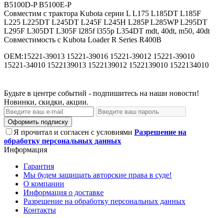
B5100D-P B5100E-P
Совместим с трактора Kubota серии L L175 L185DT L185F
L225 L225DT L245DT L245F L245H L285P L285WP L295DT
L295F L305DT L305F l285f l355p L354DT mdt, 40dt, m50, 40dt
Совместимость с Kubota Loader R Series R400B
OEM:15221-39013 15221-39016 15221-39012 15221-39010
15221-34010 1522139013 1522139012 1522139010 1522134010
Будьте в центре событий - подпишитесь на наши новости!
Новинки, скидки, акции.
Оформить подписку
Я прочитал и согласен с условиями
Разрешение на
обработку персональных данных
Информация
Гарантия
Мы будем защищать авторские права в суде!
О компании
Информация о доставке
Разрешение на обработку персональных данных
Контакты