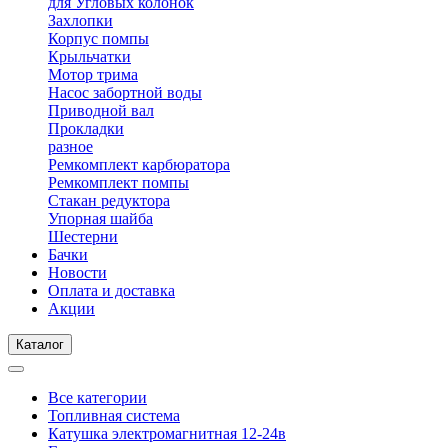
для Угловых колонок
Захлопки
Корпус помпы
Крыльчатки
Мотор трима
Насос забортной воды
Приводной вал
Прокладки
разное
Ремкомплект карбюратора
Ремкомплект помпы
Стакан редуктора
Упорная шайба
Шестерни
Бачки
Новости
Оплата и доставка
Акции
Каталог
Все категории
Топливная система
Катушка электромагнитная 12-24в