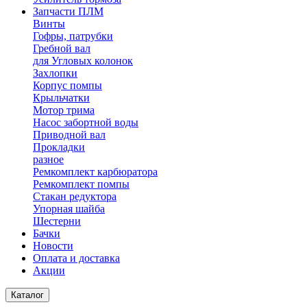
Запчасти ПЛМ
Винты
Гофры, патрубки
Гребной вал
для Угловых колонок
Захлопки
Корпус помпы
Крыльчатки
Мотор трима
Насос забортной воды
Приводной вал
Прокладки
разное
Ремкомплект карбюратора
Ремкомплект помпы
Стакан редуктора
Упорная шайба
Шестерни
Бачки
Новости
Оплата и доставка
Акции
Каталог