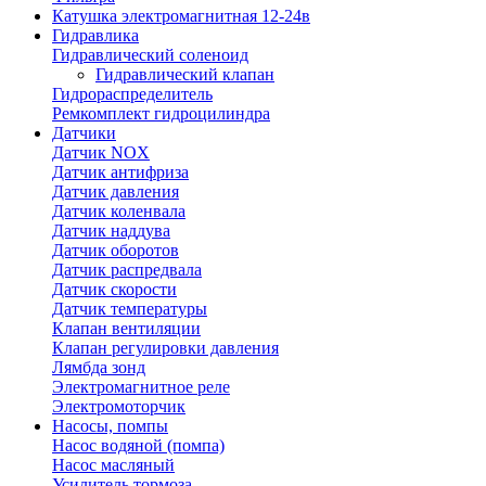
Катушка электромагнитная 12-24в
Гидравлика
Гидравлический соленоид
Гидравлический клапан
Гидрораспределитель
Ремкомплект гидроцилиндра
Датчики
Датчик NOX
Датчик антифриза
Датчик давления
Датчик коленвала
Датчик наддува
Датчик оборотов
Датчик распредвала
Датчик скорости
Датчик температуры
Клапан вентиляции
Клапан регулировки давления
Лямбда зонд
Электромагнитное реле
Электромоторчик
Насосы, помпы
Насос водяной (помпа)
Насос масляный
Усилитель тормоза