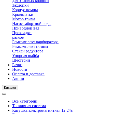
для Угловых колонок
Захлопки
Корпус помпы
Крыльчатки
Мотор трима
Насос забортной воды
Приводной вал
Прокладки
разное
Ремкомплект карбюратора
Ремкомплект помпы
Стакан редуктора
Упорная шайба
Шестерни
Бачки
Новости
Оплата и доставка
Акции
Каталог
Все категории
Топливная система
Катушка электромагнитная 12-24в