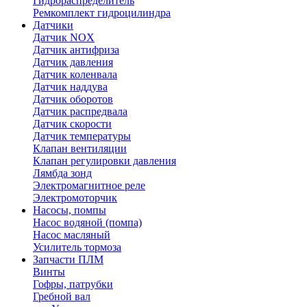
Гидрораспределитель
Ремкомплект гидроцилиндра
Датчики
Датчик NOX
Датчик антифриза
Датчик давления
Датчик коленвала
Датчик наддува
Датчик оборотов
Датчик распредвала
Датчик скорости
Датчик температуры
Клапан вентиляции
Клапан регулировки давления
Лямбда зонд
Электромагнитное реле
Электромоторчик
Насосы, помпы
Насос водяной (помпа)
Насос масляный
Усилитель тормоза
Запчасти ПЛМ
Винты
Гофры, патрубки
Гребной вал