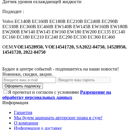
Датчик уровня охлаждающей жидкости
Подходит :
Volvo EC140B EC160B EC180B EC210B EC240B EC290B
EC330B EC360B EC460B EW140B EW145B EW160B EW180B
EW200B EW140 EW145 EW160 EW180 EW200 EC135 EC140
EC160 EC180 EC210 EC240 EC290 EC330 EC360 EC460
OEM:
VOE14528950, VOE14541720, SA2022-04750, 14528950,
14541720, 2022-04750
Будьте в центре событий - подпишитесь на наши новости!
Новинки, скидки, акции.
Оформить подписку
Я прочитал и согласен с условиями
Разрешение на
обработку персональных данных
Информация
Гарантия
Мы будем защищать авторские права в суде!
О компании
Информация о доставке