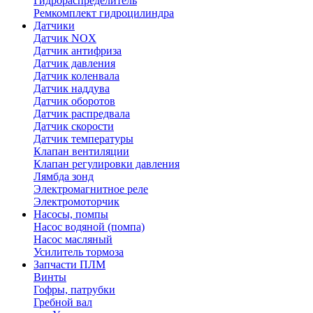
Гидрораспределитель
Ремкомплект гидроцилиндра
Датчики
Датчик NOX
Датчик антифриза
Датчик давления
Датчик коленвала
Датчик наддува
Датчик оборотов
Датчик распредвала
Датчик скорости
Датчик температуры
Клапан вентиляции
Клапан регулировки давления
Лямбда зонд
Электромагнитное реле
Электромоторчик
Насосы, помпы
Насос водяной (помпа)
Насос масляный
Усилитель тормоза
Запчасти ПЛМ
Винты
Гофры, патрубки
Гребной вал