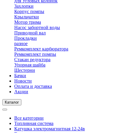
для Угловых колонок
Захлопки
Корпус помпы
Крыльчатки
Мотор трима
Насос забортной воды
Приводной вал
Прокладки
разное
Ремкомплект карбюратора
Ремкомплект помпы
Стакан редуктора
Упорная шайба
Шестерни
Бачки
Новости
Оплата и доставка
Акции
Каталог
Все категории
Топливная система
Катушка электромагнитная 12-24в