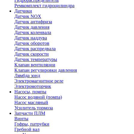
Гидрораспределитель
Ремкомплект гидроцилиндра
Датчики
Датчик NOX
Датчик антифриза
Датчик давления
Датчик коленвала
Датчик наддува
Датчик оборотов
Датчик распредвала
Датчик скорости
Датчик температуры
Клапан вентиляции
Клапан регулировки давления
Лямбда зонд
Электромагнитное реле
Электромоторчик
Насосы, помпы
Насос водяной (помпа)
Насос масляный
Усилитель тормоза
Запчасти ПЛМ
Винты
Гофры, патрубки
Гребной вал