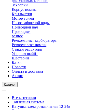
для Угловых колонок
Захлопки
Корпус помпы
Крыльчатки
Мотор трима
Насос забортной воды
Приводной вал
Прокладки
разное
Ремкомплект карбюратора
Ремкомплект помпы
Стакан редуктора
Упорная шайба
Шестерни
Бачки
Новости
Оплата и доставка
Акции
Каталог
Все категории
Топливная система
Катушка электромагнитная 12-24в