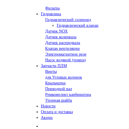
Фильтра
Гидравлика
Гидравлический соленоид
Гидравлический клапан
Датчик NOX
Датчик коленвала
Датчик распредвала
Клапан вентиляции
Электромагнитное реле
Насос водяной (помпа)
Запчасти ПЛМ
Винты
для Угловых колонок
Крыльчатки
Приводной вал
Ремкомплект карбюратора
Упорная шайба
Новости
Оплата и доставка
Акции