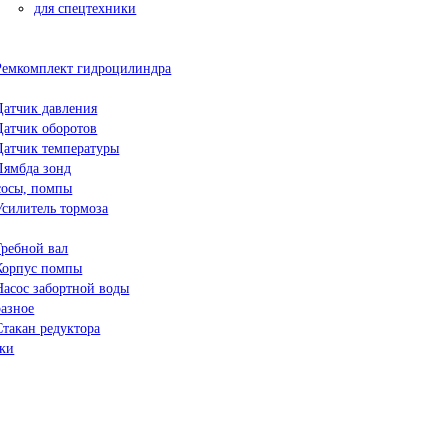
для спецтехники
Ремкомплект гидроцилиндра
Датчик давления
Датчик оборотов
Датчик температуры
Лямбда зонд
сосы, помпы
Усилитель тормоза
Гребной вал
Корпус помпы
Насос забортной воды
разное
Стакан редуктора
чки