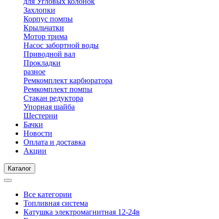
для Угловых колонок
Захлопки
Корпус помпы
Крыльчатки
Мотор трима
Насос забортной воды
Приводной вал
Прокладки
разное
Ремкомплект карбюратора
Ремкомплект помпы
Стакан редуктора
Упорная шайба
Шестерни
Бачки
Новости
Оплата и доставка
Акции
Каталог
Все категории
Топливная система
Катушка электромагнитная 12-24в