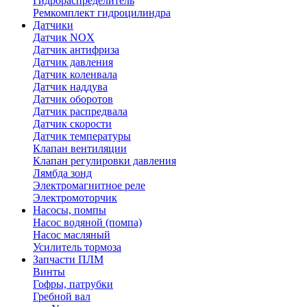
Гидрораспределитель
Ремкомплект гидроцилиндра
Датчики
Датчик NOX
Датчик антифриза
Датчик давления
Датчик коленвала
Датчик наддува
Датчик оборотов
Датчик распредвала
Датчик скорости
Датчик температуры
Клапан вентиляции
Клапан регулировки давления
Лямбда зонд
Электромагнитное реле
Электромоторчик
Насосы, помпы
Насос водяной (помпа)
Насос масляный
Усилитель тормоза
Запчасти ПЛМ
Винты
Гофры, патрубки
Гребной вал