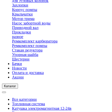
для Угловых колонок
Захлопки
Корпус помпы
Крыльчатки
Мотор трима
Насос забортной воды
Приводной вал
Прокладки
разное
Ремкомплект карбюратора
Ремкомплект помпы
Стакан редуктора
Упорная шайба
Шестерни
Бачки
Новости
Оплата и доставка
Акции
Каталог
Все категории
Топливная система
Катушка электромагнитная 12-24в