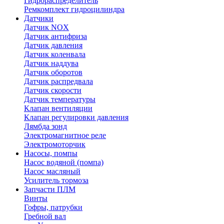
Гидрораспределитель
Ремкомплект гидроцилиндра
Датчики
Датчик NOX
Датчик антифриза
Датчик давления
Датчик коленвала
Датчик наддува
Датчик оборотов
Датчик распредвала
Датчик скорости
Датчик температуры
Клапан вентиляции
Клапан регулировки давления
Лямбда зонд
Электромагнитное реле
Электромоторчик
Насосы, помпы
Насос водяной (помпа)
Насос масляный
Усилитель тормоза
Запчасти ПЛМ
Винты
Гофры, патрубки
Гребной вал