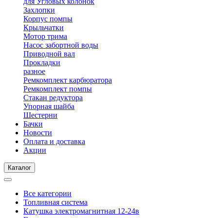
для Угловых колонок
Захлопки
Корпус помпы
Крыльчатки
Мотор трима
Насос забортной воды
Приводной вал
Прокладки
разное
Ремкомплект карбюратора
Ремкомплект помпы
Стакан редуктора
Упорная шайба
Шестерни
Бачки
Новости
Оплата и доставка
Акции
Каталог
Все категории
Топливная система
Катушка электромагнитная 12-24в