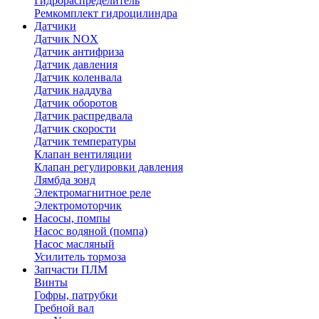
Гидрораспределитель
Ремкомплект гидроцилиндра
Датчики
Датчик NOX
Датчик антифриза
Датчик давления
Датчик коленвала
Датчик наддува
Датчик оборотов
Датчик распредвала
Датчик скорости
Датчик температуры
Клапан вентиляции
Клапан регулировки давления
Лямбда зонд
Электромагнитное реле
Электромоторчик
Насосы, помпы
Насос водяной (помпа)
Насос масляный
Усилитель тормоза
Запчасти ПЛМ
Винты
Гофры, патрубки
Гребной вал