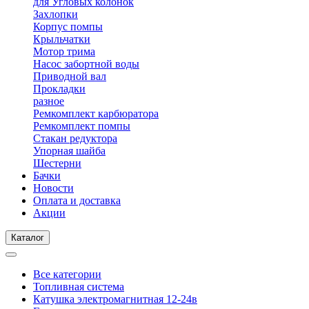
для Угловых колонок
Захлопки
Корпус помпы
Крыльчатки
Мотор трима
Насос забортной воды
Приводной вал
Прокладки
разное
Ремкомплект карбюратора
Ремкомплект помпы
Стакан редуктора
Упорная шайба
Шестерни
Бачки
Новости
Оплата и доставка
Акции
Каталог
Все категории
Топливная система
Катушка электромагнитная 12-24в