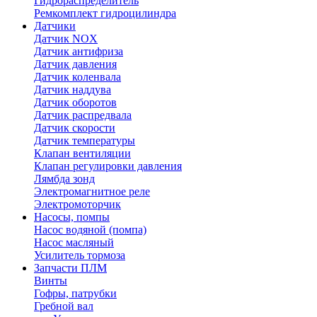
Гидрораспределитель
Ремкомплект гидроцилиндра
Датчики
Датчик NOX
Датчик антифриза
Датчик давления
Датчик коленвала
Датчик наддува
Датчик оборотов
Датчик распредвала
Датчик скорости
Датчик температуры
Клапан вентиляции
Клапан регулировки давления
Лямбда зонд
Электромагнитное реле
Электромоторчик
Насосы, помпы
Насос водяной (помпа)
Насос масляный
Усилитель тормоза
Запчасти ПЛМ
Винты
Гофры, патрубки
Гребной вал