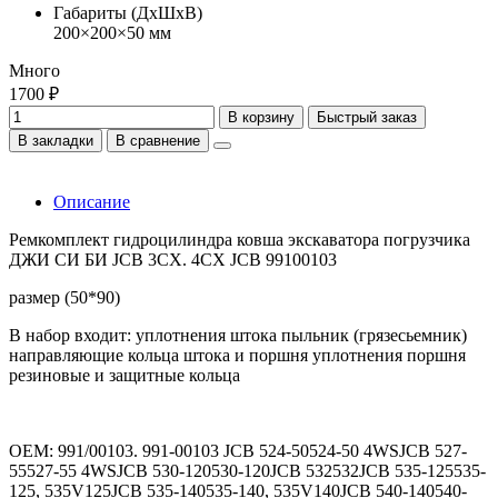
Габариты (ДхШхВ)
200×200×50 мм
Много
1700 ₽
В корзину
Быстрый заказ
В закладки
В сравнение
Описание
Ремкомплект гидроцилиндра ковша экскаватора погрузчика
ДЖИ СИ БИ JCB 3CX. 4CX JCB 99100103
размер (50*90)
В набор входит: уплотнения штока пыльник (грязесьемник)
направляющие кольца штока и поршня уплотнения поршня
резиновые и защитные кольца
OEM: 991/00103. 991-00103 JCB 524-50524-50 4WSJCB 527-
55527-55 4WSJCB 530-120530-120JCB 532532JCB 535-125535-
125, 535V125JCB 535-140535-140, 535V140JCB 540-140540-