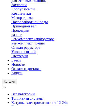
для Угловых колонок
Захлопки
Корпус помпы
Крыльчатки
Мотор трима
Насос забортной воды
Приводной вал
Прокладки
разное
Ремкомплект карбюратора
Ремкомплект помпы
Стакан редуктора
Упорная шайба
Шестерни
Бачки
Новости
Оплата и доставка
Акции
Каталог
Все категории
Топливная система
Катушка электромагнитная 12-24в