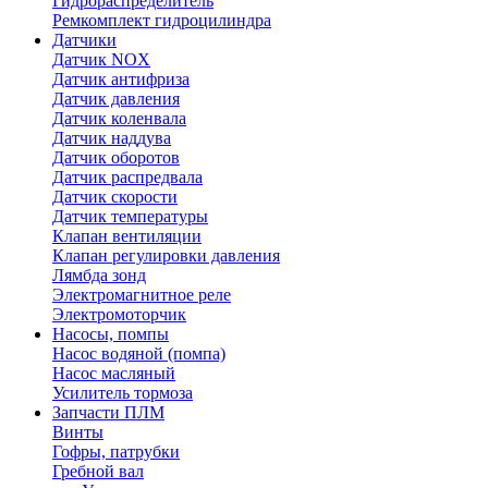
Гидрораспределитель
Ремкомплект гидроцилиндра
Датчики
Датчик NOX
Датчик антифриза
Датчик давления
Датчик коленвала
Датчик наддува
Датчик оборотов
Датчик распредвала
Датчик скорости
Датчик температуры
Клапан вентиляции
Клапан регулировки давления
Лямбда зонд
Электромагнитное реле
Электромоторчик
Насосы, помпы
Насос водяной (помпа)
Насос масляный
Усилитель тормоза
Запчасти ПЛМ
Винты
Гофры, патрубки
Гребной вал