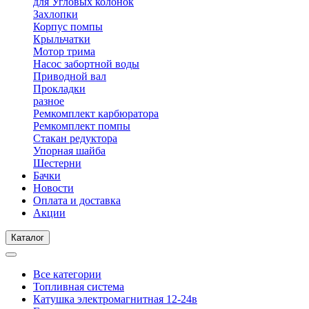
для Угловых колонок
Захлопки
Корпус помпы
Крыльчатки
Мотор трима
Насос забортной воды
Приводной вал
Прокладки
разное
Ремкомплект карбюратора
Ремкомплект помпы
Стакан редуктора
Упорная шайба
Шестерни
Бачки
Новости
Оплата и доставка
Акции
Каталог
Все категории
Топливная система
Катушка электромагнитная 12-24в