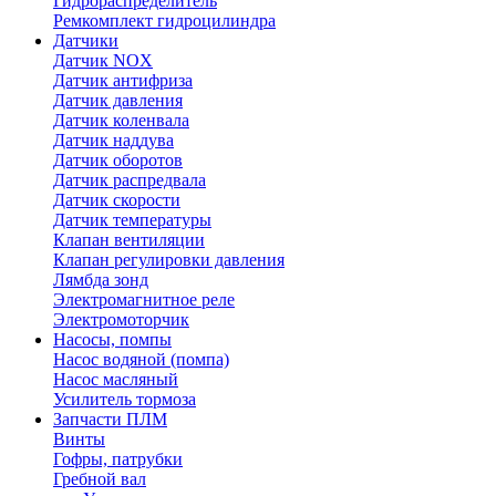
Гидрораспределитель
Ремкомплект гидроцилиндра
Датчики
Датчик NOX
Датчик антифриза
Датчик давления
Датчик коленвала
Датчик наддува
Датчик оборотов
Датчик распредвала
Датчик скорости
Датчик температуры
Клапан вентиляции
Клапан регулировки давления
Лямбда зонд
Электромагнитное реле
Электромоторчик
Насосы, помпы
Насос водяной (помпа)
Насос масляный
Усилитель тормоза
Запчасти ПЛМ
Винты
Гофры, патрубки
Гребной вал