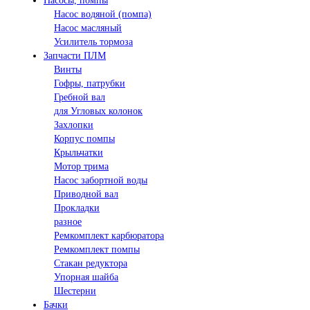
Насосы, помпы
Насос водяной (помпа)
Насос масляный
Усилитель тормоза
Запчасти ПЛМ
Винты
Гофры, патрубки
Гребной вал
для Угловых колонок
Захлопки
Корпус помпы
Крыльчатки
Мотор трима
Насос забортной воды
Приводной вал
Прокладки
разное
Ремкомплект карбюратора
Ремкомплект помпы
Стакан редуктора
Упорная шайба
Шестерни
Бачки