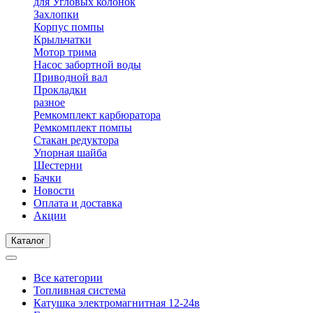
для Угловых колонок
Захлопки
Корпус помпы
Крыльчатки
Мотор трима
Насос забортной воды
Приводной вал
Прокладки
разное
Ремкомплект карбюратора
Ремкомплект помпы
Стакан редуктора
Упорная шайба
Шестерни
Бачки
Новости
Оплата и доставка
Акции
Каталог
Все категории
Топливная система
Катушка электромагнитная 12-24в