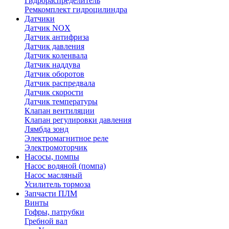
Гидрораспределитель
Ремкомплект гидроцилиндра
Датчики
Датчик NOX
Датчик антифриза
Датчик давления
Датчик коленвала
Датчик наддува
Датчик оборотов
Датчик распредвала
Датчик скорости
Датчик температуры
Клапан вентиляции
Клапан регулировки давления
Лямбда зонд
Электромагнитное реле
Электромоторчик
Насосы, помпы
Насос водяной (помпа)
Насос масляный
Усилитель тормоза
Запчасти ПЛМ
Винты
Гофры, патрубки
Гребной вал