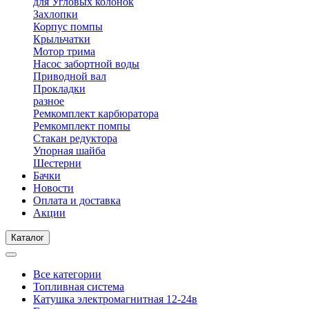
для Угловых колонок
Захлопки
Корпус помпы
Крыльчатки
Мотор трима
Насос забортной воды
Приводной вал
Прокладки
разное
Ремкомплект карбюратора
Ремкомплект помпы
Стакан редуктора
Упорная шайба
Шестерни
Бачки
Новости
Оплата и доставка
Акции
Каталог
Все категории
Топливная система
Катушка электромагнитная 12-24в