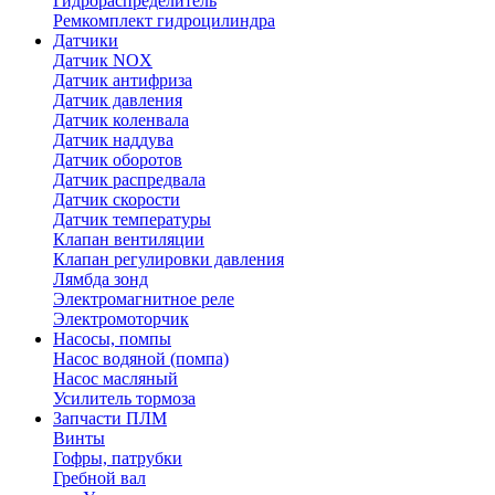
Гидрораспределитель
Ремкомплект гидроцилиндра
Датчики
Датчик NOX
Датчик антифриза
Датчик давления
Датчик коленвала
Датчик наддува
Датчик оборотов
Датчик распредвала
Датчик скорости
Датчик температуры
Клапан вентиляции
Клапан регулировки давления
Лямбда зонд
Электромагнитное реле
Электромоторчик
Насосы, помпы
Насос водяной (помпа)
Насос масляный
Усилитель тормоза
Запчасти ПЛМ
Винты
Гофры, патрубки
Гребной вал