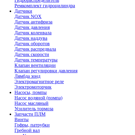
Гидрораспределитель
Ремкомплект гидроцилиндра
Датчики
Датчик NOX
Датчик антифриза
Датчик давления
Датчик коленвала
Датчик наддува
Датчик оборотов
Датчик распредвала
Датчик скорости
Датчик температуры
Клапан вентиляции
Клапан регулировки давления
Лямбда зонд
Электромагнитное реле
Электромоторчик
Насосы, помпы
Насос водяной (помпа)
Насос масляный
Усилитель тормоза
Запчасти ПЛМ
Винты
Гофры, патрубки
Гребной вал