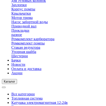
для Угловых колонок
Захлопки
Корпус помпы
Крыльчатки
Мотор трима
Насос забортной воды
Приводной вал
Прокладки
разное
Ремкомплект карбюратора
Ремкомплект помпы
Стакан редуктора
Упорная шайба
Шестерни
Бачки
Новости
Оплата и доставка
Акции
Каталог
Все категории
Топливная система
Катушка электромагнитная 12-24в