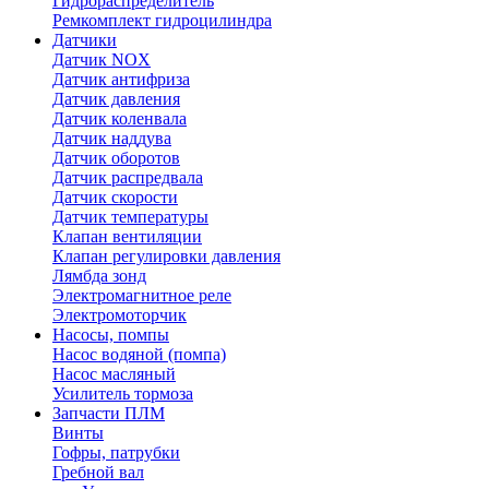
Гидрораспределитель
Ремкомплект гидроцилиндра
Датчики
Датчик NOX
Датчик антифриза
Датчик давления
Датчик коленвала
Датчик наддува
Датчик оборотов
Датчик распредвала
Датчик скорости
Датчик температуры
Клапан вентиляции
Клапан регулировки давления
Лямбда зонд
Электромагнитное реле
Электромоторчик
Насосы, помпы
Насос водяной (помпа)
Насос масляный
Усилитель тормоза
Запчасти ПЛМ
Винты
Гофры, патрубки
Гребной вал