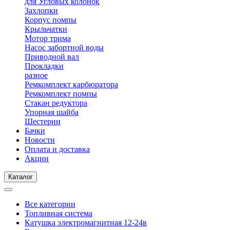
для Угловых колонок
Захлопки
Корпус помпы
Крыльчатки
Мотор трима
Насос забортной воды
Приводной вал
Прокладки
разное
Ремкомплект карбюратора
Ремкомплект помпы
Стакан редуктора
Упорная шайба
Шестерни
Бачки
Новости
Оплата и доставка
Акции
Каталог
Все категории
Топливная система
Катушка электромагнитная 12-24в