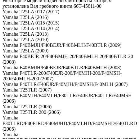
Некоторые модели подвесных моторов на которых
установлена Вал гребного винта 66T-45611-00
Yamaha T25LA 0117 (2017)
Yamaha T25LA (2016)
Yamaha T25LA 0115 (2015)
Yamaha T25LA 0114 (2014)
Yamaha T25LA (2013)
Yamaha T25LA (2010)
Yamaha F40BMJH/F40BEJR/F40BMLH/F40BTLR (2009)
Yamaha T25LA (2009)
Yamaha F40BEJR-20/F40BMJH-20/F40BMLH-20/F40BTLR-20
(2008)
Yamaha F40BMJH/F40BEJR/F40BTLR/F40BMLH (2008)
Yamaha F40TLR-200/F40EJR-200/F40MJH-200/F40MSH-
200/F40MLH-200 (2007)
Yamaha F40TLR/F40EJR/F40MJH/F40MSH/F40MLH (2007)
Yamaha T25TLR (2007)
Yamaha F40MJH/F40MLH/F30TLR/F40EJR/F40TLR/F40MSH
(2006)
Yamaha T25TLR (2006)
Yamaha T25TLR-200 (2006)
Yamaha
F30TLRD/F40EJRD/F40MJHD/F40MLHD/F40MSHD/F40TLRD
(2005)
Yamaha