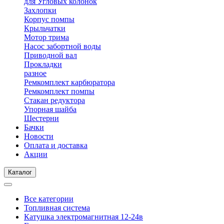
для Угловых колонок
Захлопки
Корпус помпы
Крыльчатки
Мотор трима
Насос забортной воды
Приводной вал
Прокладки
разное
Ремкомплект карбюратора
Ремкомплект помпы
Стакан редуктора
Упорная шайба
Шестерни
Бачки
Новости
Оплата и доставка
Акции
Каталог
Все категории
Топливная система
Катушка электромагнитная 12-24в