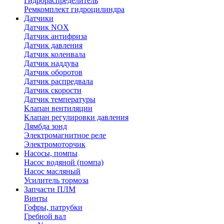
Гидрораспределитель
Ремкомплект гидроцилиндра
Датчики
Датчик NOX
Датчик антифриза
Датчик давления
Датчик коленвала
Датчик наддува
Датчик оборотов
Датчик распредвала
Датчик скорости
Датчик температуры
Клапан вентиляции
Клапан регулировки давления
Лямбда зонд
Электромагнитное реле
Электромоторчик
Насосы, помпы
Насос водяной (помпа)
Насос масляный
Усилитель тормоза
Запчасти ПЛМ
Винты
Гофры, патрубки
Гребной вал