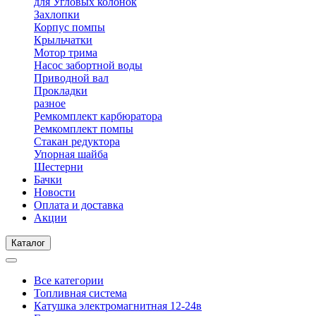
для Угловых колонок
Захлопки
Корпус помпы
Крыльчатки
Мотор трима
Насос забортной воды
Приводной вал
Прокладки
разное
Ремкомплект карбюратора
Ремкомплект помпы
Стакан редуктора
Упорная шайба
Шестерни
Бачки
Новости
Оплата и доставка
Акции
Каталог
Все категории
Топливная система
Катушка электромагнитная 12-24в