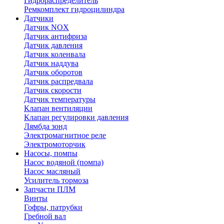
Гидрораспределитель
Ремкомплект гидроцилиндра
Датчики
Датчик NOX
Датчик антифриза
Датчик давления
Датчик коленвала
Датчик наддува
Датчик оборотов
Датчик распредвала
Датчик скорости
Датчик температуры
Клапан вентиляции
Клапан регулировки давления
Лямбда зонд
Электромагнитное реле
Электромоторчик
Насосы, помпы
Насос водяной (помпа)
Насос масляный
Усилитель тормоза
Запчасти ПЛМ
Винты
Гофры, патрубки
Гребной вал