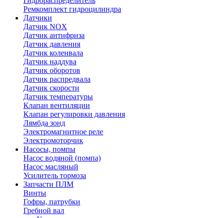
Гидрораспределитель
Ремкомплект гидроцилиндра
Датчики
Датчик NOX
Датчик антифриза
Датчик давления
Датчик коленвала
Датчик наддува
Датчик оборотов
Датчик распредвала
Датчик скорости
Датчик температуры
Клапан вентиляции
Клапан регулировки давления
Лямбда зонд
Электромагнитное реле
Электромоторчик
Насосы, помпы
Насос водяной (помпа)
Насос масляный
Усилитель тормоза
Запчасти ПЛМ
Винты
Гофры, патрубки
Гребной вал