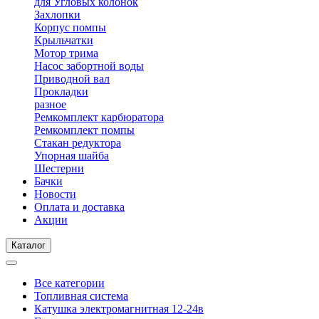
для Угловых колонок
Захлопки
Корпус помпы
Крыльчатки
Мотор трима
Насос забортной воды
Приводной вал
Прокладки
разное
Ремкомплект карбюратора
Ремкомплект помпы
Стакан редуктора
Упорная шайба
Шестерни
Бачки
Новости
Оплата и доставка
Акции
Каталог
Все категории
Топливная система
Катушка электромагнитная 12-24в