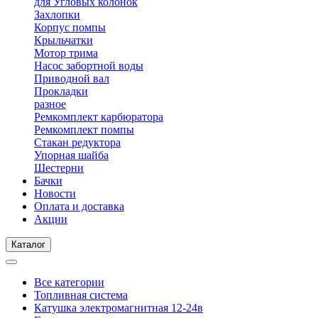
для Угловых колонок
Захлопки
Корпус помпы
Крыльчатки
Мотор трима
Насос забортной воды
Приводной вал
Прокладки
разное
Ремкомплект карбюратора
Ремкомплект помпы
Стакан редуктора
Упорная шайба
Шестерни
Бачки
Новости
Оплата и доставка
Акции
Каталог
Все категории
Топливная система
Катушка электромагнитная 12-24в