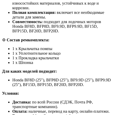
износостойких материалов, устойчивых к воде и
коррозии.
Полная комплектация:
включает все необходимые
детали для замены.
Совместимость:
подходит для лодочных моторов
Honda BF8D, BFP8D, BF9.9D, BFP9.9D, BF15D,
BFP15D, BF20D, BFP20D.
⚙
Состав ремкомплекта:
1 x Крыльчатка помпы
1 x Уплотнительное кольцо
1 x Прокладка крыльчатки
1 x Шпонка
Для каких моделей подходит:
Honda BF8D (25"), BFP8D (25"), BF9.9D (25"), BFP9.9D
(25"), BF15D, BFP15D, BF20D, BFP20D.
Условия:
Доставка:
по всей России (СДЭК, Почта РФ,
транспортные компании).
Оплата:
наличные, перевод на карту, онлайн-платежи.