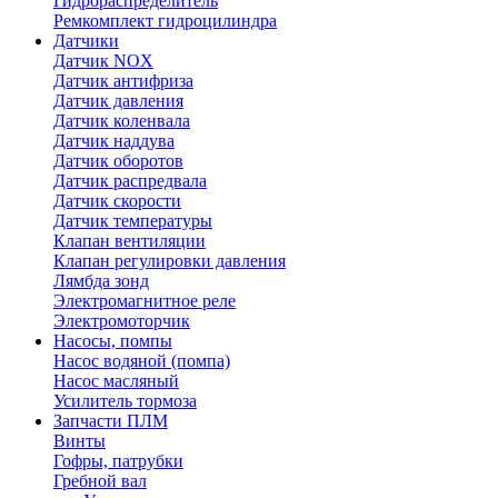
Гидрораспределитель
Ремкомплект гидроцилиндра
Датчики
Датчик NOX
Датчик антифриза
Датчик давления
Датчик коленвала
Датчик наддува
Датчик оборотов
Датчик распредвала
Датчик скорости
Датчик температуры
Клапан вентиляции
Клапан регулировки давления
Лямбда зонд
Электромагнитное реле
Электромоторчик
Насосы, помпы
Насос водяной (помпа)
Насос масляный
Усилитель тормоза
Запчасти ПЛМ
Винты
Гофры, патрубки
Гребной вал